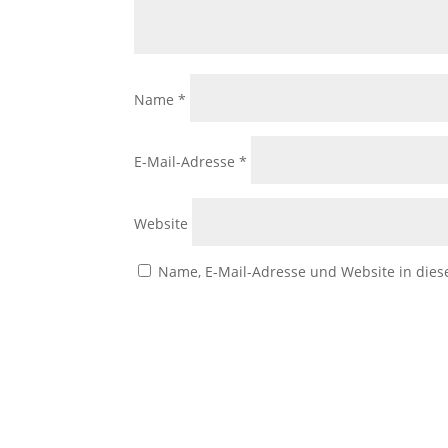
Marketing
Indem Sie uns Ihre
Interessen und Ihr
Name
*
Verhalten beim
Besuch unserer
Website mitteilen,
erhöhen Sie die
E-Mail-Adresse
*
Wahrscheinlichkeit,
personalisierte
Inhalte und
Website
Angebote zu
sehen.
Name, E-Mail-Adresse und Website in die