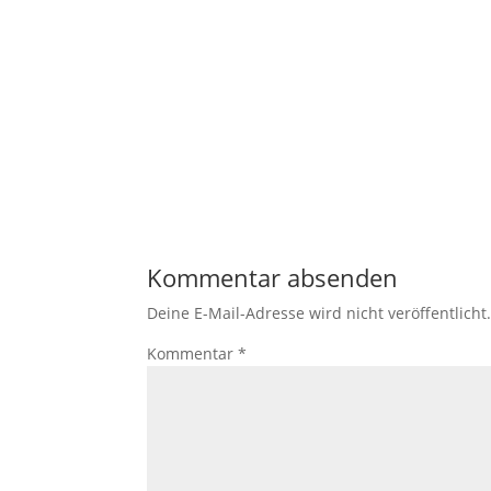
der Website
auf Basis der
Nutzung
verbessern.
Erfahrung
Damit unsere
Website
während
Ihres Besuchs
so gut wie
Kommentar absenden
möglich
funktioniert.
Deine E-Mail-Adresse wird nicht veröffentlicht
Wenn Sie
diese Cookies
Kommentar
*
ablehnen,
verschwinden
einige
Funktionen
von der
Website.