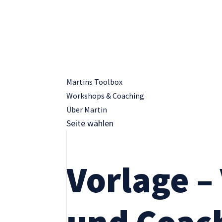
Martins Toolbox
Notwendig
Workshops & Coaching
Diese
Cookies sind
Über Martin
nicht
Seite wählen
optional. Sie
werden
benötigt,
Vorlage –
damit die
Website
funktioniert.