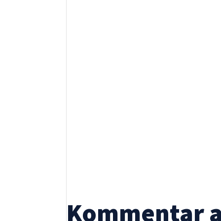
Wenn Sie
diese Cookies
ablehnen,
verschwinden
einige
Funktionen
von der
Website.
Marketing
Indem Sie uns Ihre
Interessen und Ihr
Verhalten beim
Besuch unserer
Website mitteilen,
erhöhen Sie die
Kommentar 
Wahrscheinlichkeit,
personalisierte