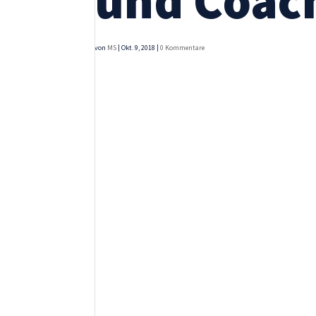
und Coac
Statistik
Mit diesen
Cookies
von
MS
|
Okt. 9, 2018
|
0 Kommentare
können wir die
Funktionsweise
und Struktur
der Website
auf Basis der
Nutzung
verbessern.
Erfahrung
Damit unsere
Website
während
Ihres Besuchs
so gut wie
möglich
funktioniert.