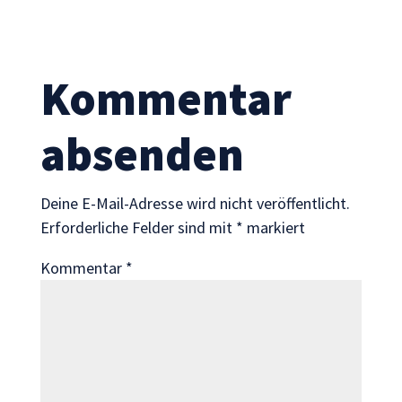
Statistik
Mit diesen
Cookies
können wir die
Kommentar
Funktionsweise
und Struktur
der Website
absenden
auf Basis der
Nutzung
verbessern.
Deine E-Mail-Adresse wird nicht veröffentlicht.
Erforderliche Felder sind mit
*
markiert
Erfahrung
Kommentar
*
Damit unsere
Website
während
Ihres Besuchs
so gut wie
möglich
funktioniert.