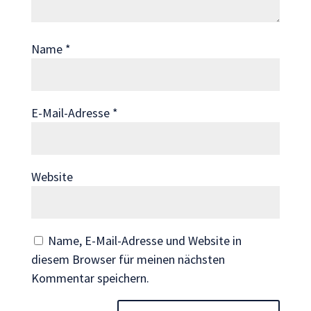
Wenn Sie
diese Cookies
ablehnen,
Name
*
verschwinden
einige
Funktionen
von der
E-Mail-Adresse
*
Website.
Marketing
Website
Indem Sie uns Ihre
Interessen und Ihr
Verhalten beim
Besuch unserer
Name, E-Mail-Adresse und Website in
Website mitteilen,
diesem Browser für meinen nächsten
erhöhen Sie die
Kommentar speichern.
Wahrscheinlichkeit,
personalisierte