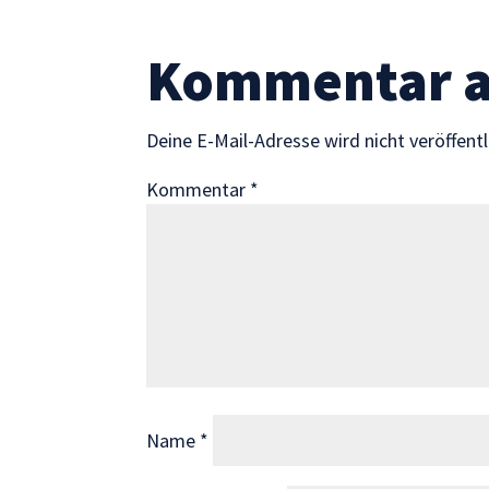
Statistik
Mit diesen
Cookies
Kommentar 
können wir die
Funktionsweise
und Struktur
Deine E-Mail-Adresse wird nicht veröffentl
der Website
auf Basis der
Kommentar
*
Nutzung
verbessern.
Erfahrung
Damit unsere
Website
während
Ihres Besuchs
so gut wie
Name
*
möglich
funktioniert.