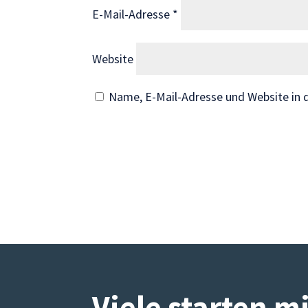
Wenn Sie
E-Mail-Adresse
*
diese Cookies
ablehnen,
Website
verschwinden
einige
Funktionen
Name, E-Mail-Adresse und Website in
von der
Website.
Marketing
Indem Sie uns Ihre
Interessen und Ihr
Verhalten beim
Besuch unserer
Website mitteilen,
erhöhen Sie die
Wahrscheinlichkeit,
Viele starten m
personalisierte