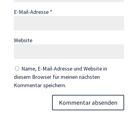
Wenn Sie
E-Mail-Adresse
*
diese Cookies
ablehnen,
verschwinden
einige
Website
Funktionen
von der
Website.
Name, E-Mail-Adresse und Website in
diesem Browser für meinen nächsten
Marketing
Kommentar speichern.
Indem Sie uns Ihre
Interessen und Ihr
Verhalten beim
Besuch unserer
Website mitteilen,
erhöhen Sie die
Wahrscheinlichkeit,
personalisierte