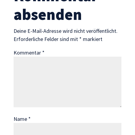
Statistik
absenden
Mit diesen
Cookies
können wir die
Funktionsweise
Deine E-Mail-Adresse wird nicht veröffentlicht.
und Struktur
Erforderliche Felder sind mit
*
markiert
der Website
auf Basis der
Kommentar
*
Nutzung
verbessern.
Erfahrung
Damit unsere
Website
während
Ihres Besuchs
Name
*
so gut wie
möglich
funktioniert.