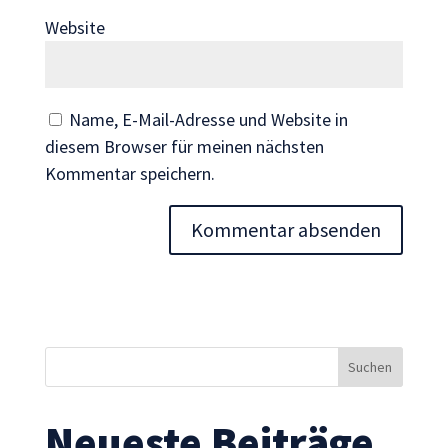
Wenn Sie
Website
diese Cookies
ablehnen,
verschwinden
einige
Name, E-Mail-Adresse und Website in
Funktionen
diesem Browser für meinen nächsten
von der
Kommentar speichern.
Website.
Marketing
Indem Sie uns Ihre
Interessen und Ihr
Verhalten beim
Besuch unserer
Website mitteilen,
erhöhen Sie die
Wahrscheinlichkeit,
Neueste Beiträge
personalisierte