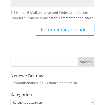
Marketing
Name, E-Mail-Adresse und Website in diesem
Indem Sie uns Ihre
Browser für meinen nächsten Kommentar speichern.
Interessen und Ihr
Verhalten beim
Besuch unserer
Website mitteilen,
erhöhen Sie die
Wahrscheinlichkeit,
personalisierte
Inhalte und
Angebote zu
sehen.
Neueste Beiträge
Einwandbehandlung – Chance oder Risiko?
Kategorien
Kategorien