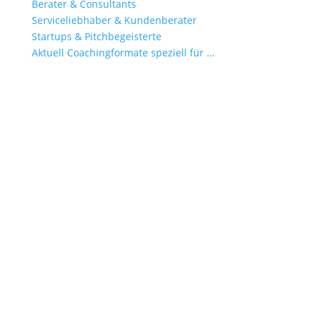
Berater & Consultants
Serviceliebhaber & Kundenberater
Startups & Pitchbegeisterte
Aktuell Coachingformate speziell für …
Viele starten
mit der
Toolbox
.
Die meisten Teilnehmer beginnen mit der
Toolbox und nutzen sie, um in Ihrem Tempo
besser zu werden. In Martins Toolbox findest
du alles, was ich in den letzten 20 Jahren an
Praxiswissen erprobt habe – sauber sortiert,
verständlich erklärt und so geschrieben, dass
du es wirklich benutzen kannst. Kein
Fachchinesisch. Kein Blabla.