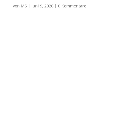
von
MS
|
Juni 9, 2026
|
0 Kommentare
Notwendig
Diese
Cookies
sind nicht
optional. Sie
werden
benötigt,
damit die
Website
funktioniert.
Statistik
Mit diesen
Cookies
können wir die
Funktionsweise
und Struktur