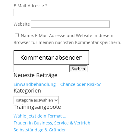
E-Mail-Adresse
*
Marketing
Indem Sie uns Ihre
Website
Interessen und Ihr
Verhalten beim
Name, E-Mail-Adresse und Website in diesem
Besuch unserer
Website mitteilen,
Browser für meinen nächsten Kommentar speichern.
erhöhen Sie die
Wahrscheinlichkeit,
personalisierte
Inhalte und
Suchen
Angebote zu
Neueste Beiträge
nach:
sehen.
Einwandbehandlung – Chance oder Risiko?
Kategorien
Kategorien
Trainingsangebote
Wähle jetzt dein Format …
Frauen in Business, Service & Vertrieb
Selbstständige & Gründer