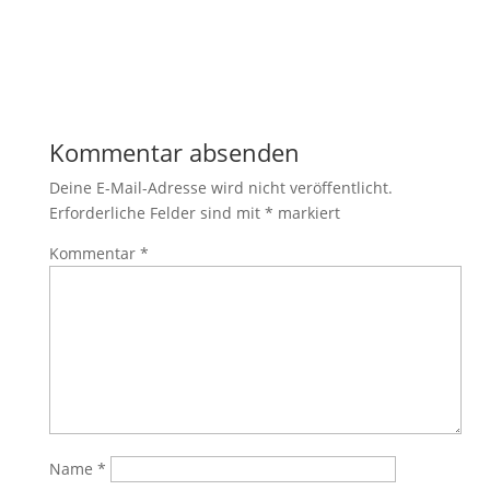
der Website
auf Basis der
Nutzung
verbessern.
Kommentar absenden
Erfahrung
Damit unsere
Deine E-Mail-Adresse wird nicht veröffentlicht.
Website
Erforderliche Felder sind mit
*
markiert
während
Ihres Besuchs
Kommentar
*
so gut wie
möglich
funktioniert.
Wenn Sie
diese Cookies
ablehnen,
verschwinden
einige
Funktionen
von der
Website.
Name
*