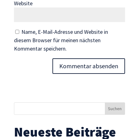
Website
Wenn Sie
diese Cookies
ablehnen,
verschwinden
Name, E-Mail-Adresse und Website in
einige
diesem Browser für meinen nächsten
Funktionen
Kommentar speichern.
von der
Website.
Marketing
Indem Sie uns Ihre
Interessen und Ihr
Verhalten beim
Besuch unserer
Website mitteilen,
erhöhen Sie die
Neueste Beiträge
Wahrscheinlichkeit,
personalisierte