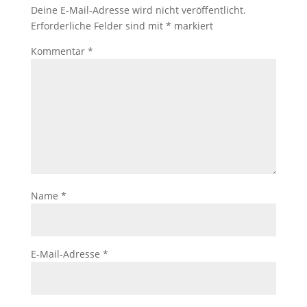
der Website
Deine E-Mail-Adresse wird nicht veröffentlicht.
auf Basis der
Erforderliche Felder sind mit
*
markiert
Nutzung
verbessern.
Kommentar
*
Erfahrung
Damit unsere
Website
während
Ihres Besuchs
so gut wie
möglich
funktioniert.
Name
*
Wenn Sie
diese Cookies
ablehnen,
verschwinden
einige
E-Mail-Adresse
*
Funktionen
von der
Website.