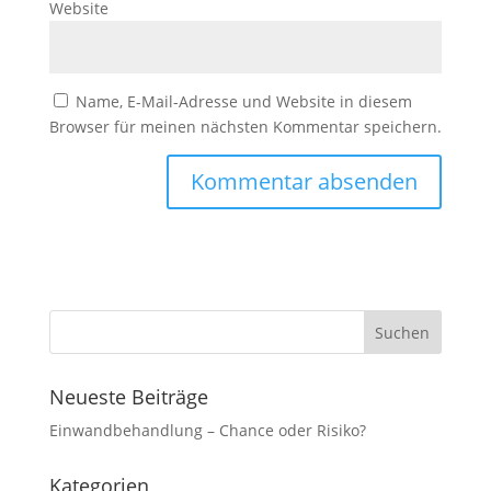
Website
Marketing
Indem Sie uns Ihre
Interessen und Ihr
Name, E-Mail-Adresse und Website in diesem
Verhalten beim
Browser für meinen nächsten Kommentar speichern.
Besuch unserer
Website mitteilen,
erhöhen Sie die
Wahrscheinlichkeit,
personalisierte
Inhalte und
Angebote zu
sehen.
Neueste Beiträge
Einwandbehandlung – Chance oder Risiko?
Kategorien