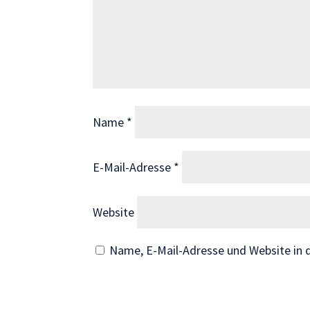
Wenn Sie
diese Cookies
ablehnen,
verschwinden
einige
Funktionen
von der
Name
*
Website.
E-Mail-Adresse
*
Marketing
Indem Sie uns Ihre
Interessen und Ihr
Website
Verhalten beim
Besuch unserer
Name, E-Mail-Adresse und Website in
Website mitteilen,
erhöhen Sie die
Wahrscheinlichkeit,
personalisierte