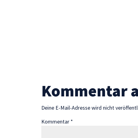
Statistik
Mit diesen
Cookies
können wir die
Funktionsweise
und Struktur
der Website
auf Basis der
Nutzung
verbessern.
Kommentar 
Erfahrung
Damit unsere
Website
Deine E-Mail-Adresse wird nicht veröffentl
während
Ihres Besuchs
Kommentar
*
so gut wie
möglich
funktioniert.