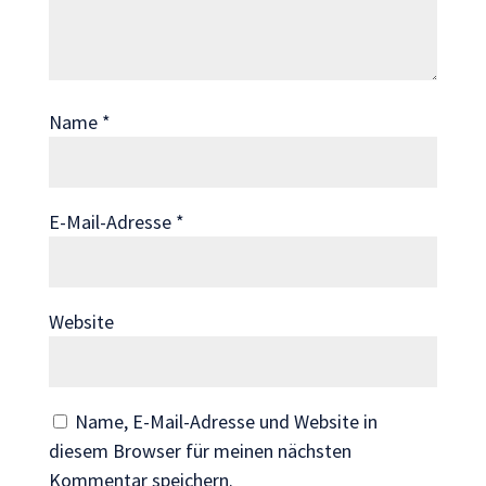
Wenn Sie
diese Cookies
ablehnen,
verschwinden
Name
*
einige
Funktionen
von der
Website.
E-Mail-Adresse
*
Marketing
Indem Sie uns Ihre
Website
Interessen und Ihr
Verhalten beim
Besuch unserer
Website mitteilen,
Name, E-Mail-Adresse und Website in
erhöhen Sie die
Wahrscheinlichkeit,
diesem Browser für meinen nächsten
personalisierte
Kommentar speichern.