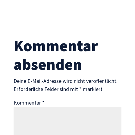
Statistik
Mit diesen
Cookies
können wir die
Funktionsweise
und Struktur
Kommentar
der Website
auf Basis der
Nutzung
absenden
verbessern.
Deine E-Mail-Adresse wird nicht veröffentlicht.
Erfahrung
Erforderliche Felder sind mit
*
markiert
Damit unsere
Website
Kommentar
*
während
Ihres Besuchs
so gut wie
möglich
funktioniert.