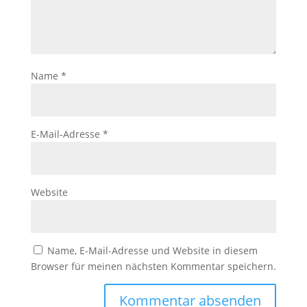
der Website
auf Basis der
Nutzung
verbessern.
Name
*
Erfahrung
Damit unsere
Website
E-Mail-Adresse
*
während
Ihres Besuchs
so gut wie
möglich
funktioniert.
Website
Wenn Sie
diese Cookies
ablehnen,
verschwinden
Name, E-Mail-Adresse und Website in diesem
einige
Funktionen
Browser für meinen nächsten Kommentar speichern.
von der
Website.