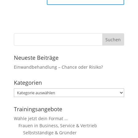
Marketing
Indem Sie uns Ihre
Interessen und Ihr
Verhalten beim
Besuch unserer
Website mitteilen,
erhöhen Sie die
Wahrscheinlichkeit,
Neueste Beiträge
personalisierte
Inhalte und
Einwandbehandlung – Chance oder Risiko?
Angebote zu
sehen.
Kategorien
Kategorien
Trainingsangebote
Wähle jetzt dein Format …
Frauen in Business, Service & Vertrieb
Selbstständige & Gründer