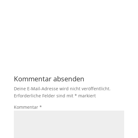
Notwendig
Diese
Cookies
sind nicht
optional. Sie
werden
benötigt,
damit die
Kommentar absenden
Website
funktioniert.
Deine E-Mail-Adresse wird nicht veröffentlicht.
Erforderliche Felder sind mit
*
markiert
Statistik
Kommentar
*
Mit diesen
Cookies
können wir die
Funktionsweise
und Struktur