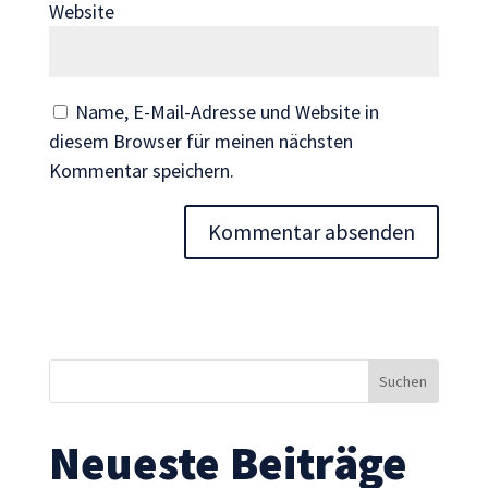
Website
Wenn Sie
diese Cookies
ablehnen,
verschwinden
Name, E-Mail-Adresse und Website in
einige
diesem Browser für meinen nächsten
Funktionen
Kommentar speichern.
von der
Website.
Marketing
Indem Sie uns Ihre
Interessen und Ihr
Verhalten beim
Besuch unserer
Website mitteilen,
erhöhen Sie die
Neueste Beiträge
Wahrscheinlichkeit,
personalisierte