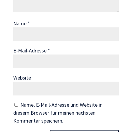
Wenn Sie
diese Cookies
ablehnen,
Name
*
verschwinden
einige
Funktionen
von der
E-Mail-Adresse
*
Website.
Marketing
Website
Indem Sie uns Ihre
Interessen und Ihr
Verhalten beim
Besuch unserer
Name, E-Mail-Adresse und Website in
Website mitteilen,
diesem Browser für meinen nächsten
erhöhen Sie die
Kommentar speichern.
Wahrscheinlichkeit,
personalisierte