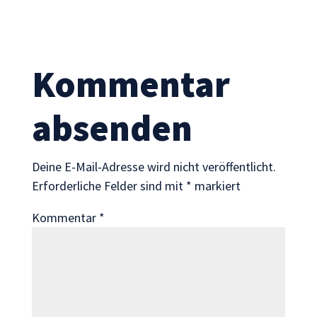
Statistik
Mit diesen
Cookies
können wir die
Kommentar
Funktionsweise
und Struktur
der Website
absenden
auf Basis der
Nutzung
verbessern.
Deine E-Mail-Adresse wird nicht veröffentlicht.
Erforderliche Felder sind mit
*
markiert
Erfahrung
Kommentar
*
Damit unsere
Website
während
Ihres Besuchs
so gut wie
möglich
funktioniert.