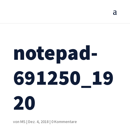
notepad-
691250_19
20
von
MS
|
Dez. 4, 2018
|
0 Kommentare