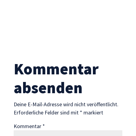
Statistik
Mit diesen
Cookies
können wir die
Funktionsweise
und Struktur
der Website
auf Basis der
Nutzung
Kommentar
verbessern.
absenden
Erfahrung
Damit unsere
Website
Deine E-Mail-Adresse wird nicht veröffentlicht.
während
Erforderliche Felder sind mit
*
markiert
Ihres Besuchs
so gut wie
Kommentar
*
möglich
funktioniert.