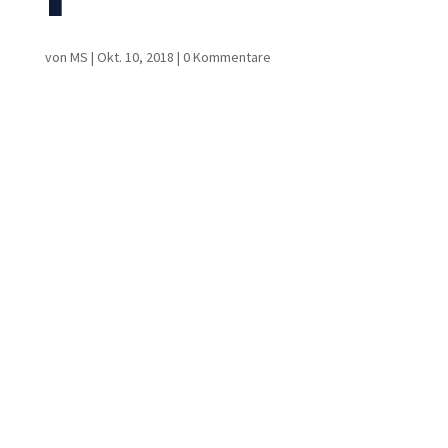
von
MS
|
Okt. 10, 2018
|
0 Kommentare
Notwendig
Diese
Cookies sind
nicht
optional. Sie
werden
benötigt,
damit die
Website
funktioniert.