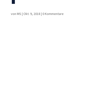
von
MS
|
Okt. 9, 2018
|
0 Kommentare
Notwendig
Diese
Cookies sind
nicht
optional. Sie
werden
benötigt,
damit die
Website
funktioniert.