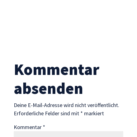
Statistik
Mit diesen
Cookies
können wir die
Funktionsweise
und Struktur
der Website
auf Basis der
Nutzung
Kommentar
verbessern.
absenden
Erfahrung
Damit unsere
Website
Deine E-Mail-Adresse wird nicht veröffentlicht.
während
Erforderliche Felder sind mit
*
markiert
Ihres Besuchs
so gut wie
Kommentar
*
möglich
funktioniert.