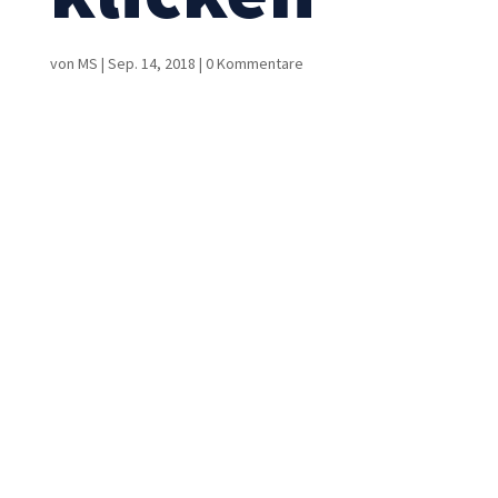
von
MS
|
Sep. 14, 2018
|
0 Kommentare
Notwendig
Diese
Cookies sind
nicht
optional. Sie
werden
benötigt,
damit die
Website
funktioniert.