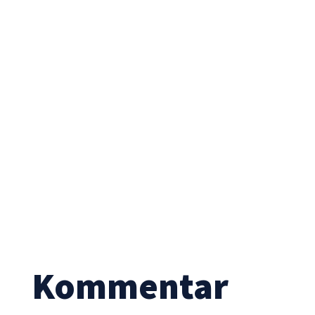
Statistik
Mit diesen
Cookies
können wir die
Funktionsweise
und Struktur
der Website
auf Basis der
Nutzung
verbessern.
Erfahrung
Damit unsere
Website
während
Ihres Besuchs
Kommentar
so gut wie
möglich
funktioniert.