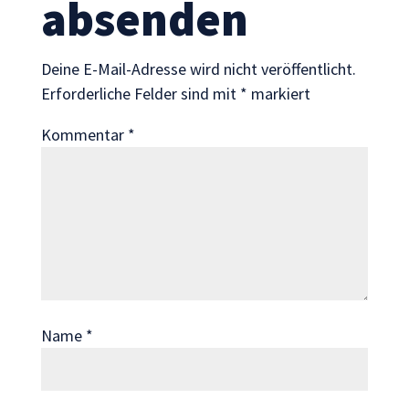
absenden
Wenn Sie
diese Cookies
ablehnen,
Deine E-Mail-Adresse wird nicht veröffentlicht.
verschwinden
Erforderliche Felder sind mit
*
markiert
einige
Funktionen
Kommentar
*
von der
Website.
Marketing
Indem Sie uns Ihre
Interessen und Ihr
Verhalten beim
Besuch unserer
Name
*
Website mitteilen,
erhöhen Sie die
Wahrscheinlichkeit,
personalisierte