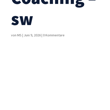
sw
von
MS
|
Juni 9, 2026
|
0 Kommentare
Notwendig
Diese
Cookies sind
nicht
optional. Sie
werden
benötigt,
damit die
Website
funktioniert.