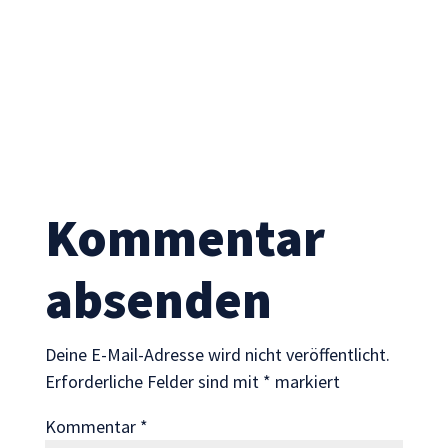
Statistik
Mit diesen
Cookies
können wir die
Funktionsweise
und Struktur
der Website
auf Basis der
Nutzung
verbessern.
Kommentar
absenden
Erfahrung
Damit unsere
Website
während
Deine E-Mail-Adresse wird nicht veröffentlicht.
Ihres Besuchs
Erforderliche Felder sind mit
*
markiert
so gut wie
möglich
Kommentar
*
funktioniert.