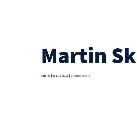
Martin S
von
MS
|
Sep. 19, 2018
|
0 Kommentare