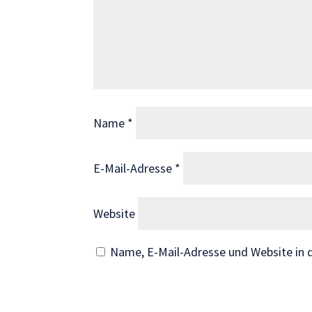
Wenn Sie
diese Cookies
ablehnen,
verschwinden
einige
Funktionen
von der
Name
*
Website.
E-Mail-Adresse
*
Marketing
Indem Sie uns Ihre
Interessen und Ihr
Website
Verhalten beim
Besuch unserer
Name, E-Mail-Adresse und Website in
Website mitteilen,
erhöhen Sie die
Wahrscheinlichkeit,
personalisierte