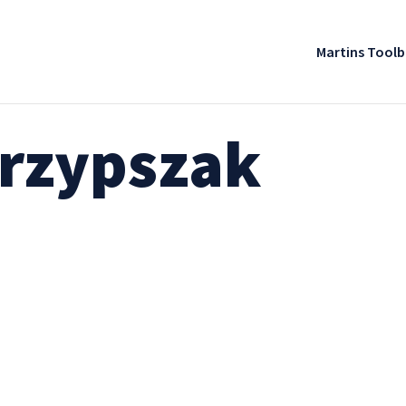
Martins Tool
krzypszak