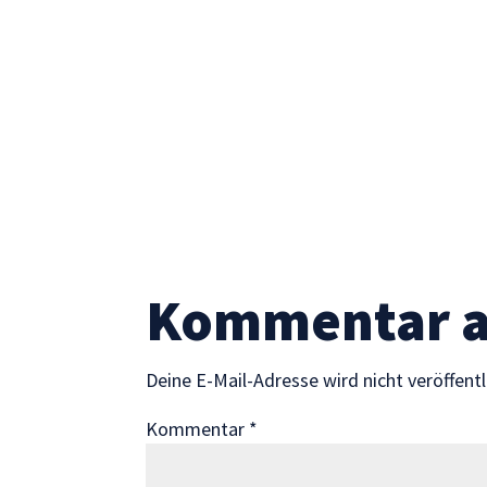
Statistik
Mit diesen
Cookies
können wir die
Funktionsweise
und Struktur
der Website
auf Basis der
Nutzung
verbessern.
Kommentar 
Erfahrung
Damit unsere
Website
Deine E-Mail-Adresse wird nicht veröffentl
während
Ihres Besuchs
Kommentar
*
so gut wie
möglich
funktioniert.