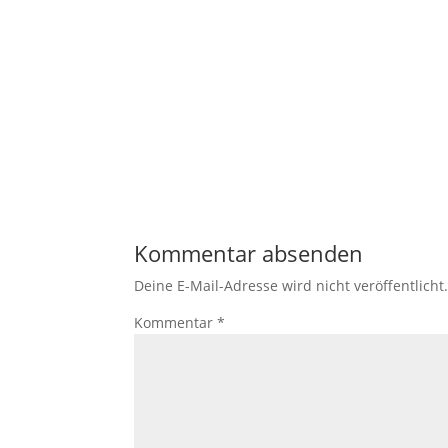
der Website
auf Basis der
Nutzung
verbessern.
Erfahrung
Damit unsere
Website
während
Ihres Besuchs
so gut wie
Kommentar absenden
möglich
funktioniert.
Deine E-Mail-Adresse wird nicht veröffentlicht
Wenn Sie
diese Cookies
Kommentar
*
ablehnen,
verschwinden
einige
Funktionen
von der
Website.