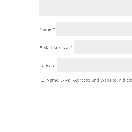
Marketing
Indem Sie uns Ihre
Interessen und Ihr
Name
*
Verhalten beim
Besuch unserer
Website mitteilen,
erhöhen Sie die
E-Mail-Adresse
*
Wahrscheinlichkeit,
personalisierte
Inhalte und
Website
Angebote zu
sehen.
Name, E-Mail-Adresse und Website in die