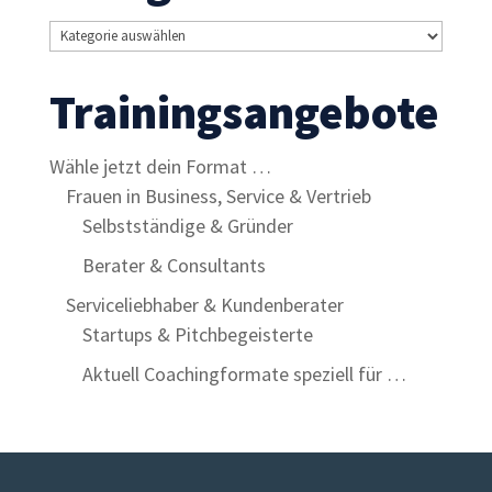
Inhalte und
Kategorien
Angebote zu
sehen.
Trainingsangebote
Wähle jetzt dein Format …
Frauen in Business, Service & Vertrieb
Selbstständige & Gründer
Berater & Consultants
Serviceliebhaber & Kundenberater
Startups & Pitchbegeisterte
Aktuell Coachingformate speziell für …