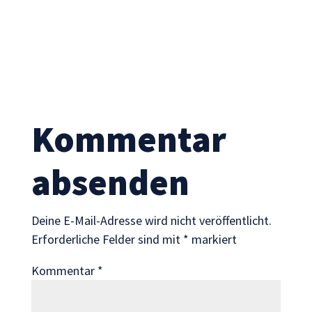
Notwendig
Kommentar
Diese
Cookies sind
absenden
nicht
optional. Sie
werden
benötigt,
Deine E-Mail-Adresse wird nicht veröffentlicht.
damit die
Erforderliche Felder sind mit
*
markiert
Website
funktioniert.
Kommentar
*