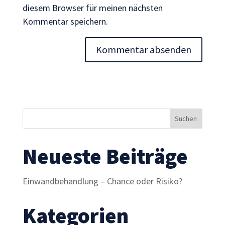
diesem Browser für meinen nächsten
Wenn Sie
Kommentar speichern.
diese Cookies
ablehnen,
verschwinden
einige
Funktionen
von der
Website.
Marketing
Indem Sie uns Ihre
Neueste Beiträge
Interessen und Ihr
Verhalten beim
Besuch unserer
Einwandbehandlung – Chance oder Risiko?
Website mitteilen,
erhöhen Sie die
Kategorien
Wahrscheinlichkeit,
personalisierte