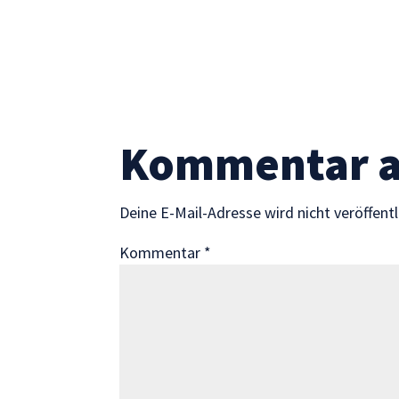
Statistik
Mit diesen
Cookies
können wir die
Funktionsweise
und Struktur
der Website
Kommentar 
auf Basis der
Nutzung
verbessern.
Deine E-Mail-Adresse wird nicht veröffentl
Erfahrung
Kommentar
*
Damit unsere
Website
während
Ihres Besuchs
so gut wie
möglich
funktioniert.