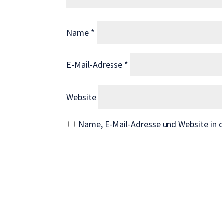
Wenn Sie
diese Cookies
Name
*
ablehnen,
verschwinden
einige
E-Mail-Adresse
*
Funktionen
von der
Website.
Website
Name, E-Mail-Adresse und Website in
Marketing
Indem Sie uns Ihre
Interessen und Ihr
Verhalten beim
Besuch unserer
Website mitteilen,
erhöhen Sie die
Wahrscheinlichkeit,
personalisierte