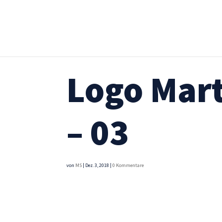
Logo Mar
– 03
von
MS
|
Dez. 3, 2018
|
0 Kommentare