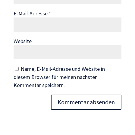
Wenn Sie
diese Cookies
E-Mail-Adresse
*
ablehnen,
verschwinden
einige
Funktionen
Website
von der
Website.
Name, E-Mail-Adresse und Website in
Marketing
diesem Browser für meinen nächsten
Indem Sie uns Ihre
Kommentar speichern.
Interessen und Ihr
Verhalten beim
Besuch unserer
Website mitteilen,
erhöhen Sie die
Wahrscheinlichkeit,
personalisierte