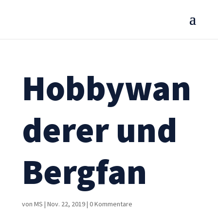
Hobbywan
derer und
Bergfan
von
MS
|
Nov. 22, 2019
|
0 Kommentare