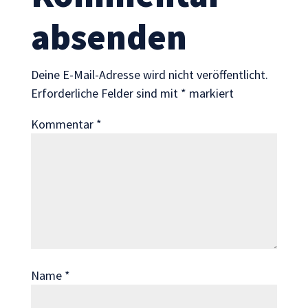
Statistik
Mit diesen
absenden
Cookies
können wir die
Funktionsweise
Deine E-Mail-Adresse wird nicht veröffentlicht.
und Struktur
Erforderliche Felder sind mit
*
markiert
der Website
auf Basis der
Kommentar
*
Nutzung
verbessern.
Erfahrung
Damit unsere
Website
während
Ihres Besuchs
so gut wie
Name
*
möglich
funktioniert.