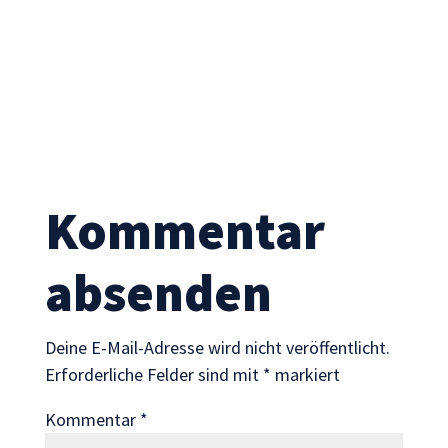
Statistik
Mit diesen
Cookies
können wir die
Funktionsweise
und Struktur
der Website
auf Basis der
Nutzung
Kommentar
verbessern.
absenden
Erfahrung
Damit unsere
Website
Deine E-Mail-Adresse wird nicht veröffentlicht.
während
Erforderliche Felder sind mit
*
markiert
Ihres Besuchs
so gut wie
Kommentar
*
möglich
funktioniert.