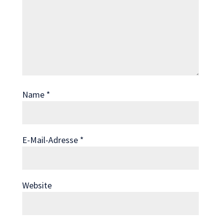
Wenn Sie
diese Cookies
ablehnen,
verschwinden
einige
Funktionen
von der
Website.
Name
*
Marketing
Indem Sie uns Ihre
E-Mail-Adresse
*
Interessen und Ihr
Verhalten beim
Besuch unserer
Website mitteilen,
Website
erhöhen Sie die
Wahrscheinlichkeit,
personalisierte