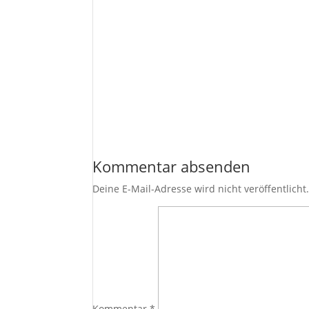
Marketing
Indem Sie uns Ihre
Interessen und Ihr
Verhalten beim
Besuch unserer
Website mitteilen,
erhöhen Sie die
Wahrscheinlichkeit,
personalisierte
Inhalte und
Angebote zu
Kommentar absenden
sehen.
Deine E-Mail-Adresse wird nicht veröffentlicht
Kommentar
*