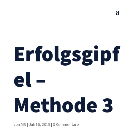
Erfolgsgipf
el –
Methode 3
von
MS
|
Juli 16, 2019
|
0 Kommentare