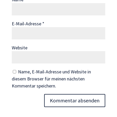
Wenn Sie
diese Cookies
ablehnen,
verschwinden
E-Mail-Adresse
*
einige
Funktionen
von der
Website.
Website
Marketing
Name, E-Mail-Adresse und Website in
Indem Sie uns Ihre
Interessen und Ihr
diesem Browser für meinen nächsten
Verhalten beim
Kommentar speichern.
Besuch unserer
Website mitteilen,
erhöhen Sie die
Wahrscheinlichkeit,
personalisierte