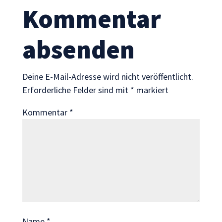
Statistik
Kommentar
Mit diesen
Cookies
können wir die
absenden
Funktionsweise
und Struktur
der Website
Deine E-Mail-Adresse wird nicht veröffentlicht.
auf Basis der
Erforderliche Felder sind mit
*
markiert
Nutzung
verbessern.
Kommentar
*
Erfahrung
Damit unsere
Website
während
Ihres Besuchs
so gut wie
möglich
funktioniert.
Name
*