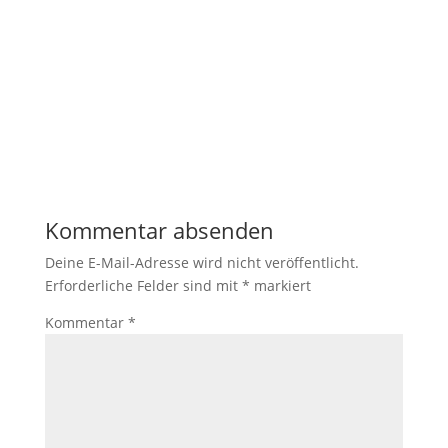
Notwendig
Diese
Cookies
sind nicht
optional. Sie
werden
benötigt,
Kommentar absenden
damit die
Website
Deine E-Mail-Adresse wird nicht veröffentlicht.
funktioniert.
Erforderliche Felder sind mit
*
markiert
Kommentar
*
Statistik
Mit diesen
Cookies
können wir die
Funktionsweise
und Struktur