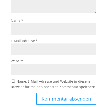
der Website
auf Basis der
Nutzung
verbessern.
Name
*
Erfahrung
Damit unsere
E-Mail-Adresse
*
Website
während
Ihres Besuchs
so gut wie
möglich
Website
funktioniert.
Wenn Sie
diese Cookies
ablehnen,
Name, E-Mail-Adresse und Website in diesem
verschwinden
Browser für meinen nächsten Kommentar speichern.
einige
Funktionen
von der
Website.