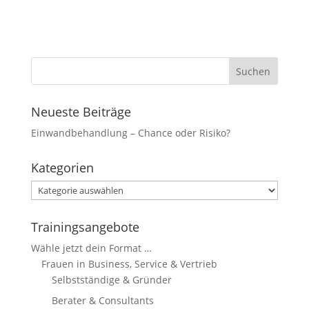
Marketing
Indem Sie uns Ihre
Interessen und Ihr
Verhalten beim
Besuch unserer
Website mitteilen,
erhöhen Sie die
Neueste Beiträge
Wahrscheinlichkeit,
Einwandbehandlung – Chance oder Risiko?
personalisierte
Inhalte und
Angebote zu
Kategorien
sehen.
Kategorien
Trainingsangebote
Wähle jetzt dein Format …
Frauen in Business, Service & Vertrieb
Selbstständige & Gründer
Berater & Consultants