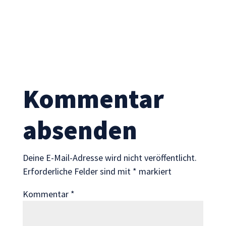
Statistik
Mit diesen
Cookies
können wir die
Funktionsweise
und Struktur
der Website
auf Basis der
Kommentar
Nutzung
verbessern.
absenden
Erfahrung
Damit unsere
Deine E-Mail-Adresse wird nicht veröffentlicht.
Website
Erforderliche Felder sind mit
*
markiert
während
Ihres Besuchs
Kommentar
*
so gut wie
möglich
funktioniert.