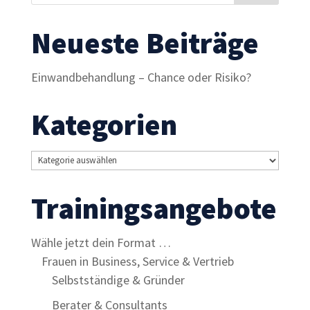
Neueste Beiträge
Einwandbehandlung – Chance oder Risiko?
Kategorien
Notwendig
Diese
Cookies sind
Kategorien
nicht
optional. Sie
Trainingsangebote
werden
benötigt,
damit die
Wähle jetzt dein Format …
Website
Frauen in Business, Service & Vertrieb
funktioniert.
Selbstständige & Gründer
Berater & Consultants