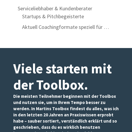
Statistik
Serviceliebhaber & Kundenberater
Mit diesen
Cookies
Startups & Pitchbegeisterte
können wir die
Aktuell Coachingformate speziell für …
Funktionsweise
und Struktur
der Website
auf Basis der
Nutzung
verbessern.
Viele starten mit
der Toolbox
.
Erfahrung
Damit unsere
Die meisten Teilnehmer beginnen mit der Toolbox
Website
und nutzen sie, um in Ihrem Tempo besser zu
während
werden. In Martins Toolbox findest du alles, was ich
Ihres Besuchs
in den letzten 20 Jahren an Praxiswissen erprobt
so gut wie
habe – sauber sortiert, verständlich erklärt und so
möglich
geschrieben, dass du es wirklich benutzen
funktioniert.