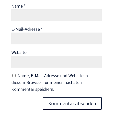
Wenn Sie
Name
*
diese Cookies
ablehnen,
verschwinden
einige
E-Mail-Adresse
*
Funktionen
von der
Website.
Website
Marketing
Indem Sie uns Ihre
Name, E-Mail-Adresse und Website in
Interessen und Ihr
Verhalten beim
diesem Browser für meinen nächsten
Besuch unserer
Kommentar speichern.
Website mitteilen,
erhöhen Sie die
Wahrscheinlichkeit,
personalisierte