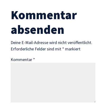
Statistik
Mit diesen
Kommentar
Cookies
können wir die
Funktionsweise
absenden
und Struktur
der Website
auf Basis der
Deine E-Mail-Adresse wird nicht veröffentlicht.
Nutzung
Erforderliche Felder sind mit
*
markiert
verbessern.
Kommentar
*
Erfahrung
Damit unsere
Website
während
Ihres Besuchs
so gut wie
möglich
funktioniert.