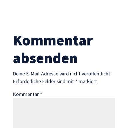
Statistik
Mit diesen
Cookies
können wir die
Funktionsweise
Kommentar
und Struktur
der Website
auf Basis der
absenden
Nutzung
verbessern.
Deine E-Mail-Adresse wird nicht veröffentlicht.
Erfahrung
Erforderliche Felder sind mit
*
markiert
Damit unsere
Kommentar
*
Website
während
Ihres Besuchs
so gut wie
möglich
funktioniert.