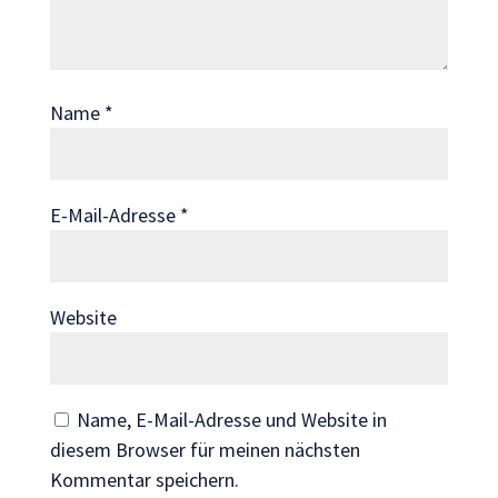
Wenn Sie
diese Cookies
ablehnen,
verschwinden
Name
*
einige
Funktionen
von der
Website.
E-Mail-Adresse
*
Marketing
Indem Sie uns Ihre
Website
Interessen und Ihr
Verhalten beim
Besuch unserer
Website mitteilen,
Name, E-Mail-Adresse und Website in
erhöhen Sie die
diesem Browser für meinen nächsten
Wahrscheinlichkeit,
Kommentar speichern.
personalisierte