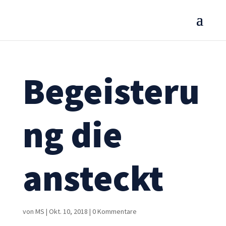
Begeisteru
ng die
ansteckt
von
MS
|
Okt. 10, 2018
|
0 Kommentare