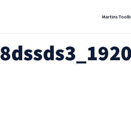
Martins Tool
48dssds3_192