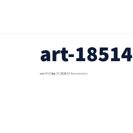
art-1851
von
MS
|
Sep. 17, 2018
|
0 Kommentare