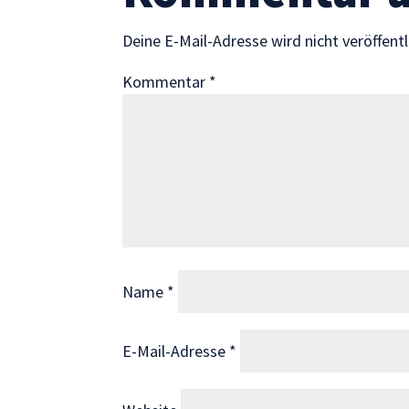
Wenn Sie
diese Cookies
Deine E-Mail-Adresse wird nicht veröffentl
ablehnen,
verschwinden
Kommentar
*
einige
Funktionen
von der
Website.
Marketing
Indem Sie uns Ihre
Interessen und Ihr
Name
*
Verhalten beim
Besuch unserer
Website mitteilen,
E-Mail-Adresse
*
erhöhen Sie die
Wahrscheinlichkeit,
personalisierte