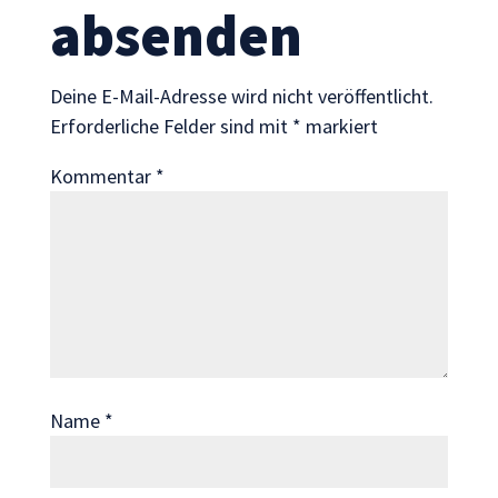
Statistik
absenden
Mit diesen
Cookies
können wir die
Deine E-Mail-Adresse wird nicht veröffentlicht.
Funktionsweise
Erforderliche Felder sind mit
*
markiert
und Struktur
der Website
Kommentar
*
auf Basis der
Nutzung
verbessern.
Erfahrung
Damit unsere
Website
während
Ihres Besuchs
Name
*
so gut wie
möglich
funktioniert.