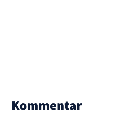
Notwendig
Diese
Cookies sind
nicht
optional. Sie
werden
benötigt,
damit die
Website
funktioniert.
Kommentar