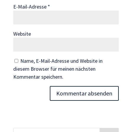
Wenn Sie
E-Mail-Adresse
*
diese Cookies
ablehnen,
verschwinden
einige
Website
Funktionen
von der
Website.
Name, E-Mail-Adresse und Website in
diesem Browser für meinen nächsten
Marketing
Kommentar speichern.
Indem Sie uns Ihre
Interessen und Ihr
Verhalten beim
Besuch unserer
Website mitteilen,
erhöhen Sie die
Wahrscheinlichkeit,
personalisierte