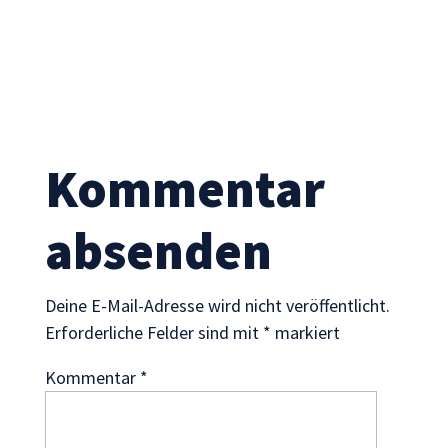
Statistik
Mit diesen
Cookies
können wir die
Funktionsweise
und Struktur
der Website
auf Basis der
Kommentar
Nutzung
verbessern.
absenden
Erfahrung
Deine E-Mail-Adresse wird nicht veröffentlicht.
Damit unsere
Website
Erforderliche Felder sind mit
*
markiert
während
Ihres Besuchs
Kommentar
*
so gut wie
möglich
funktioniert.