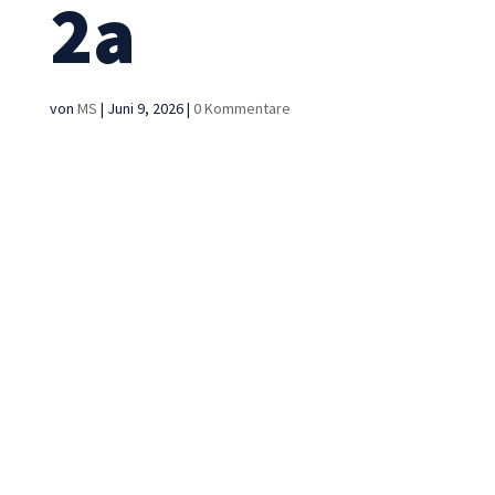
2a
von
MS
|
Juni 9, 2026
|
0 Kommentare
Notwendig
Diese
Cookies sind
nicht
optional. Sie
werden
benötigt,
damit die
Website
funktioniert.