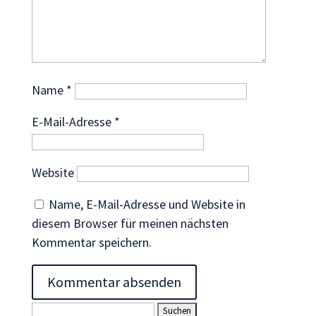
Wenn Sie
diese Cookies
ablehnen,
verschwinden
einige
Name
*
Funktionen
von der
E-Mail-Adresse
*
Website.
Website
Marketing
Indem Sie uns Ihre
Name, E-Mail-Adresse und Website in
Interessen und Ihr
diesem Browser für meinen nächsten
Verhalten beim
Kommentar speichern.
Besuch unserer
Website mitteilen,
erhöhen Sie die
Wahrscheinlichkeit,
personalisierte
Suchen