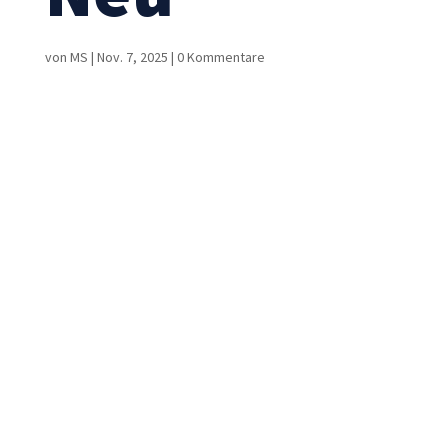
von
MS
|
Nov. 7, 2025
|
0 Kommentare
Notwendig
Diese
Cookies sind
nicht
optional. Sie
werden
benötigt,
damit die
Website
funktioniert.