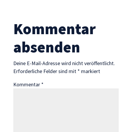
Statistik
Mit diesen
Cookies
können wir die
Kommentar
Funktionsweise
und Struktur
absenden
der Website
auf Basis der
Nutzung
verbessern.
Deine E-Mail-Adresse wird nicht veröffentlicht.
Erforderliche Felder sind mit
*
markiert
Erfahrung
Kommentar
*
Damit unsere
Website
während
Ihres Besuchs
so gut wie
möglich
funktioniert.