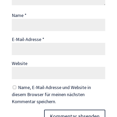
Wenn Sie
diese Cookies
Name
*
ablehnen,
verschwinden
einige
Funktionen
E-Mail-Adresse
*
von der
Website.
Website
Marketing
Indem Sie uns Ihre
Interessen und Ihr
Verhalten beim
Name, E-Mail-Adresse und Website in
Besuch unserer
diesem Browser für meinen nächsten
Website mitteilen,
Kommentar speichern.
erhöhen Sie die
Wahrscheinlichkeit,
personalisierte