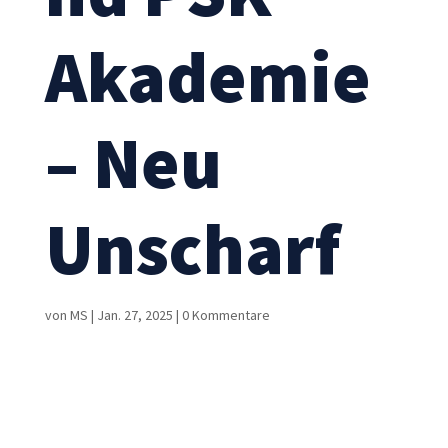
Akademie
– Neu
Notwendig
Diese
Unscharf
Cookies sind
nicht
optional. Sie
werden
benötigt,
von
MS
|
Jan. 27, 2025
|
0 Kommentare
damit die
Website
funktioniert.