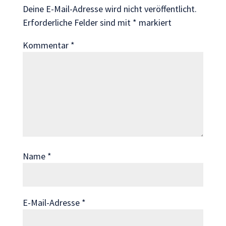
Deine E-Mail-Adresse wird nicht veröffentlicht.
Wenn Sie
diese Cookies
Erforderliche Felder sind mit
*
markiert
ablehnen,
Kommentar
*
verschwinden
einige
Funktionen
von der
Website.
Marketing
Indem Sie uns Ihre
Interessen und Ihr
Name
*
Verhalten beim
Besuch unserer
Website mitteilen,
erhöhen Sie die
E-Mail-Adresse
*
Wahrscheinlichkeit,
personalisierte