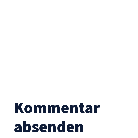
Statistik
Mit diesen
Cookies
können wir die
Funktionsweise
und Struktur
der Website
auf Basis der
Nutzung
verbessern.
Erfahrung
Damit unsere
Kommentar
Website
während
Ihres Besuchs
absenden
so gut wie
möglich
funktioniert.