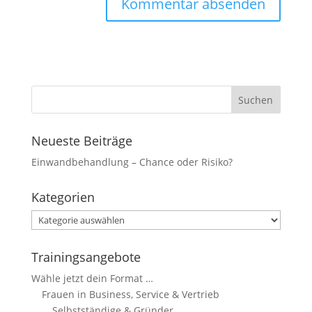
Marketing
Indem Sie uns Ihre
Interessen und Ihr
Verhalten beim
Besuch unserer
Website mitteilen,
erhöhen Sie die
Wahrscheinlichkeit,
personalisierte
Neueste Beiträge
Inhalte und
Einwandbehandlung – Chance oder Risiko?
Angebote zu
sehen.
Kategorien
Kategorien
Trainingsangebote
Wähle jetzt dein Format …
Frauen in Business, Service & Vertrieb
Selbstständige & Gründer