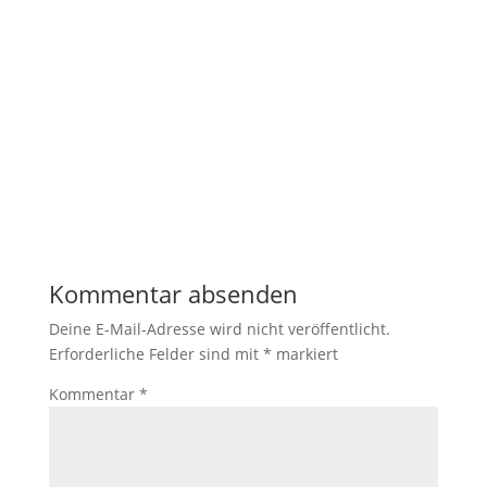
Notwendig
Diese
Cookies
sind nicht
optional. Sie
werden
benötigt,
damit die
Website
Kommentar absenden
funktioniert.
Deine E-Mail-Adresse wird nicht veröffentlicht.
Erforderliche Felder sind mit
*
markiert
Statistik
Kommentar
*
Mit diesen
Cookies
können wir die
Funktionsweise
und Struktur