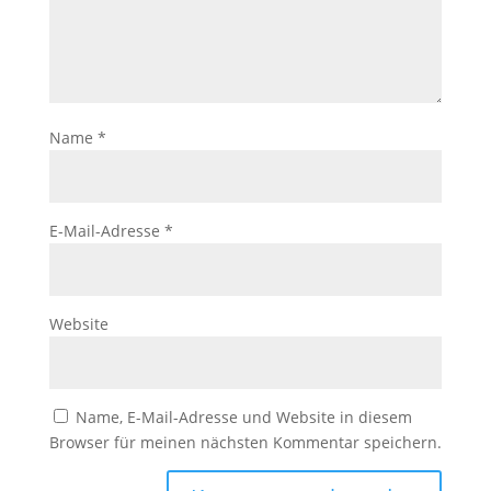
der Website
auf Basis der
Nutzung
verbessern.
Name
*
Erfahrung
Damit unsere
Website
während
E-Mail-Adresse
*
Ihres Besuchs
so gut wie
möglich
funktioniert.
Wenn Sie
Website
diese Cookies
ablehnen,
verschwinden
einige
Name, E-Mail-Adresse und Website in diesem
Funktionen
Browser für meinen nächsten Kommentar speichern.
von der
Website.