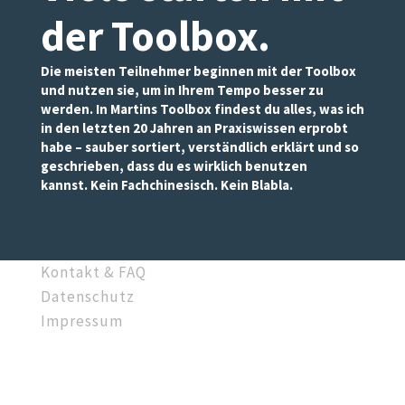
der Toolbox
.
Die meisten Teilnehmer beginnen mit der Toolbox
und nutzen sie, um in Ihrem Tempo besser zu
werden. In Martins Toolbox findest du alles, was ich
in den letzten 20 Jahren an Praxiswissen erprobt
habe – sauber sortiert, verständlich erklärt und so
Notwendig
geschrieben, dass du es wirklich benutzen
Diese
kannst. Kein Fachchinesisch. Kein Blabla.
Cookies sind
nicht
optional. Sie
werden
Kontakt & FAQ
benötigt,
Datenschutz
damit die
Impressum
Website
funktioniert.