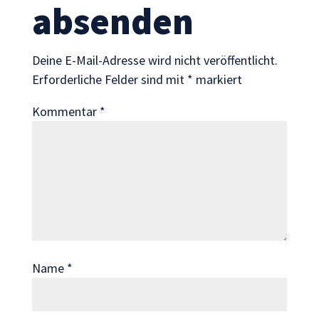
absenden
Wenn Sie
diese Cookies
ablehnen,
Deine E-Mail-Adresse wird nicht veröffentlicht.
verschwinden
Erforderliche Felder sind mit
*
markiert
einige
Funktionen
Kommentar
*
von der
Website.
Marketing
Indem Sie uns Ihre
Interessen und Ihr
Verhalten beim
Besuch unserer
Website mitteilen,
Name
*
erhöhen Sie die
Wahrscheinlichkeit,
personalisierte