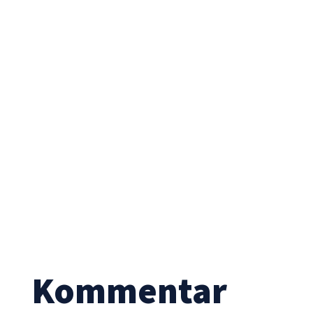
Statistik
Mit diesen
Cookies
können wir die
Funktionsweise
und Struktur
der Website
auf Basis der
Nutzung
verbessern.
Erfahrung
Damit unsere
Website
während
Ihres Besuchs
Kommentar
so gut wie
möglich
funktioniert.