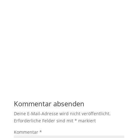
Notwendig
Diese
Cookies
sind nicht
optional. Sie
werden
benötigt,
damit die
Website
funktioniert.
Kommentar absenden
Statistik
Mit diesen
Deine E-Mail-Adresse wird nicht veröffentlicht.
Cookies
Erforderliche Felder sind mit
*
markiert
können wir die
Funktionsweise
Kommentar
*
und Struktur