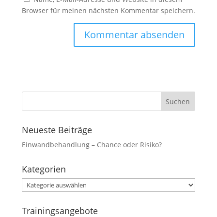
Browser für meinen nächsten Kommentar speichern.
Marketing
Indem Sie uns Ihre
Interessen und Ihr
Verhalten beim
Besuch unserer
Website mitteilen,
erhöhen Sie die
Wahrscheinlichkeit,
personalisierte
Inhalte und
Angebote zu
sehen.
Neueste Beiträge
Einwandbehandlung – Chance oder Risiko?
Kategorien
Kategorien
Trainingsangebote