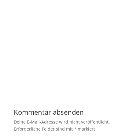
Notwendig
Diese
Cookies
sind nicht
optional. Sie
werden
benötigt,
damit die
Website
funktioniert.
Statistik
Kommentar absenden
Mit diesen
Cookies
Deine E-Mail-Adresse wird nicht veröffentlicht.
können wir die
Erforderliche Felder sind mit
*
markiert
Funktionsweise
und Struktur