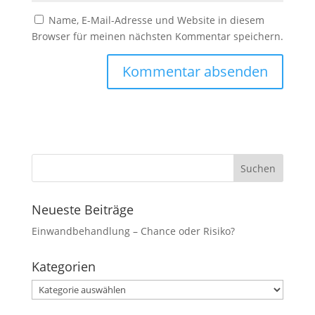
Name, E-Mail-Adresse und Website in diesem
Marketing
Browser für meinen nächsten Kommentar speichern.
Indem Sie uns Ihre
Interessen und Ihr
Verhalten beim
Besuch unserer
Website mitteilen,
erhöhen Sie die
Wahrscheinlichkeit,
personalisierte
Inhalte und
Angebote zu
sehen.
Neueste Beiträge
Einwandbehandlung – Chance oder Risiko?
Kategorien
Kategorien