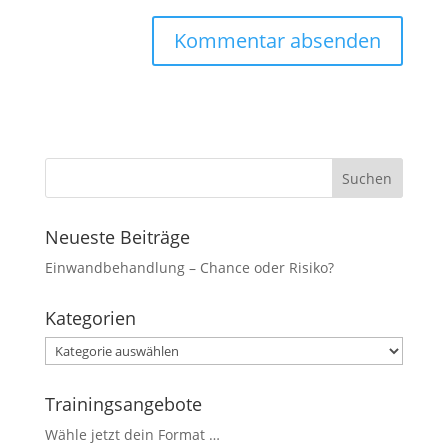
Marketing
Indem Sie uns Ihre
Interessen und Ihr
Verhalten beim
Besuch unserer
Website mitteilen,
erhöhen Sie die
Wahrscheinlichkeit,
personalisierte
Inhalte und
Angebote zu
Neueste Beiträge
sehen.
Einwandbehandlung – Chance oder Risiko?
Kategorien
Kategorien
Trainingsangebote
Wähle jetzt dein Format …