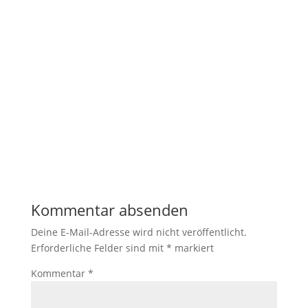
Notwendig
Diese
Cookies
sind nicht
optional. Sie
werden
benötigt,
damit die
Website
funktioniert.
Kommentar absenden
Deine E-Mail-Adresse wird nicht veröffentlicht.
Statistik
Erforderliche Felder sind mit
*
markiert
Mit diesen
Cookies
Kommentar
*
können wir die
Funktionsweise
und Struktur