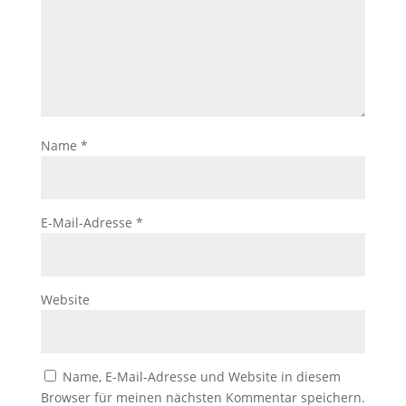
der Website
auf Basis der
Nutzung
verbessern.
Erfahrung
Damit unsere
Name
*
Website
während
Ihres Besuchs
so gut wie
E-Mail-Adresse
*
möglich
funktioniert.
Wenn Sie
diese Cookies
ablehnen,
Website
verschwinden
einige
Funktionen
von der
Name, E-Mail-Adresse und Website in diesem
Website.
Browser für meinen nächsten Kommentar speichern.