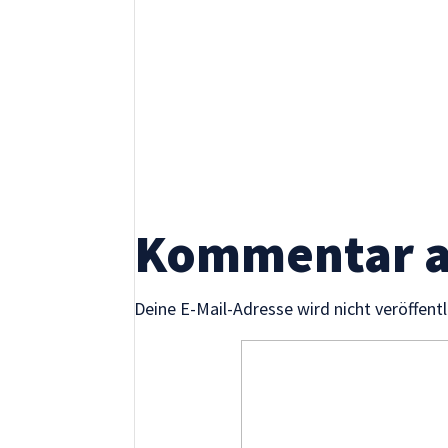
Wenn Sie
diese Cookies
ablehnen,
verschwinden
einige
Funktionen
von der
Website.
Kommentar 
Marketing
Indem Sie uns Ihre
Interessen und Ihr
Deine E-Mail-Adresse wird nicht veröffentl
Verhalten beim
Besuch unserer
Website mitteilen,
erhöhen Sie die
Wahrscheinlichkeit,
personalisierte