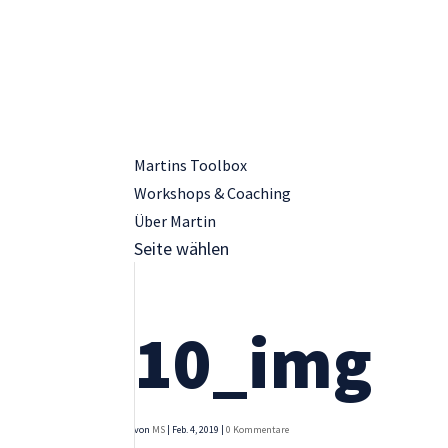
Martins Toolbox
Notwendig
Workshops & Coaching
Diese
Cookies sind
Über Martin
nicht
Seite wählen
optional. Sie
werden
benötigt,
10_img
damit die
Website
funktioniert.
von
MS
|
Feb. 4, 2019
|
0 Kommentare