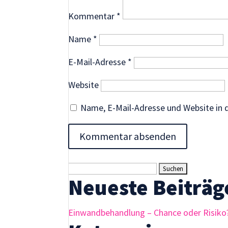
Inhalte und
Kommentar
*
Angebote zu
sehen.
Name
*
E-Mail-Adresse
*
Website
Name, E-Mail-Adresse und Website in
Suchen
Neueste Beiträg
nach:
Einwandbehandlung – Chance oder Risiko